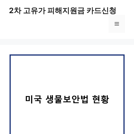
컨
2차 고유가 피해지원금 카드신청
텐
츠
메
로
건
너
뉴
뛰
기