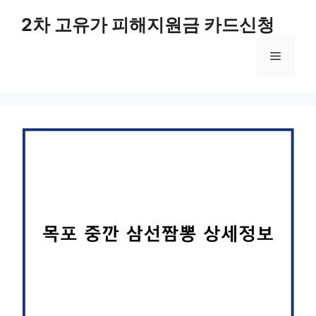
컨
2차 고유가 피해지원금 카드신청
텐
츠
메
로
건
너
뉴
뛰
기