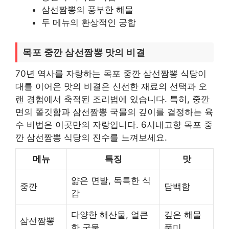
삼선짬뽕의 풍부한 해물
두 메뉴의 환상적인 궁합
목포 중깐 삼선짬뽕 맛의 비결
70년 역사를 자랑하는 목포 중깐 삼선짬뽕 식당이
대를 이어온 맛의 비결은 신선한 재료의 선택과 오
랜 경험에서 축적된 조리법에 있습니다. 특히, 중깐
면의 쫄깃함과 삼선짬뽕 국물의 깊이를 결정하는 육
수 비법은 이곳만의 자랑입니다. 6시내고향 목포 중
깐 삼선짬뽕 식당의 진수를 느껴보세요.
메뉴
특징
맛
얇은 면발, 독특한 식
중깐
담백함
감
다양한 해산물, 얼큰
깊은 해물
삼선짬뽕
한 국물
풍미