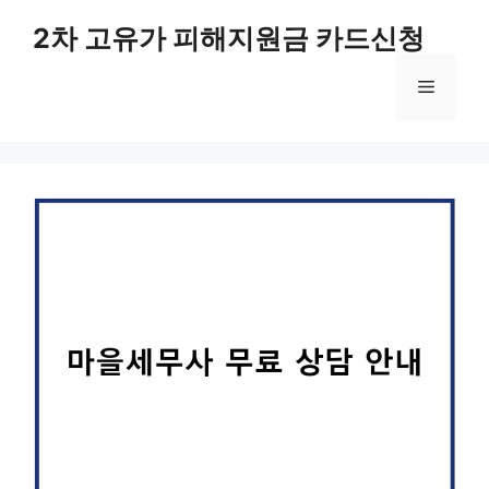
컨
2차 고유가 피해지원금 카드신청
텐
츠
메
로
건
너
뉴
뛰
기