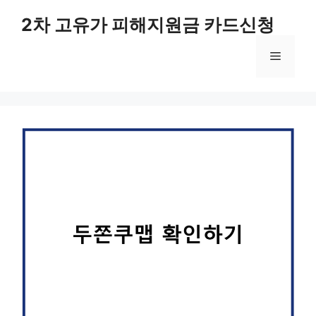
컨
2차 고유가 피해지원금 카드신청
텐
츠
메
로
건
너
뉴
뛰
기