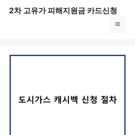
컨
2차 고유가 피해지원금 카드신청
텐
츠
메
로
건
너
뉴
뛰
기