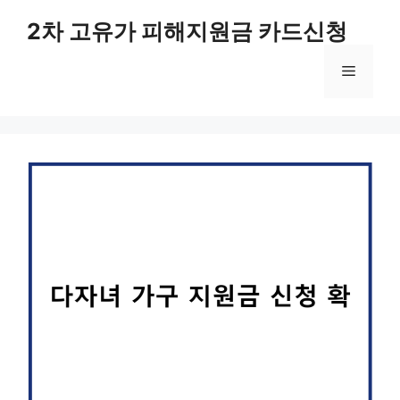
컨
2차 고유가 피해지원금 카드신청
텐
츠
메
로
건
너
뉴
뛰
기