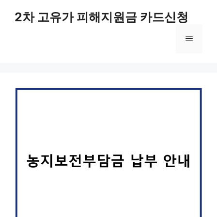
컨
2차 고유가 피해지원금 카드신청
텐
츠
메
로
건
너
뉴
뛰
기