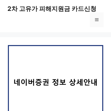
컨
2차 고유가 피해지원금 카드신청
텐
츠
메
로
건
너
뉴
뛰
기