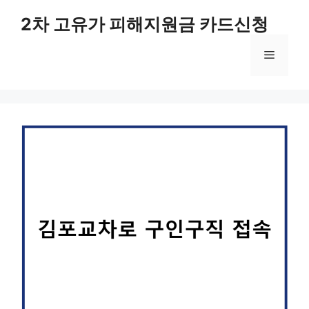
컨
2차 고유가 피해지원금 카드신청
텐
츠
메
로
건
너
뉴
뛰
기