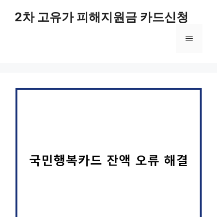
컨
2차 고유가 피해지원금 카드신청
텐
츠
메
로
건
너
뉴
뛰
기