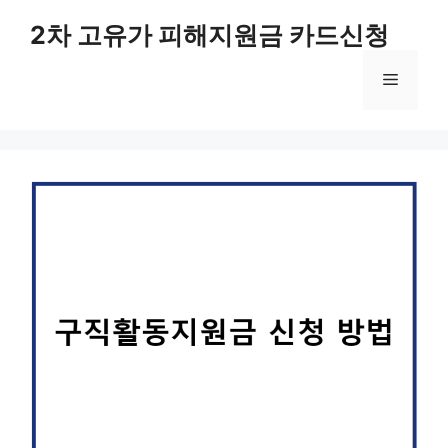
컨
2차 고유가 피해지원금 카드신청
텐
츠
메
로
건
너
뉴
뛰
기