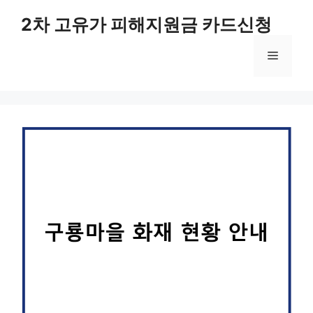
컨
2차 고유가 피해지원금 카드신청
텐
츠
메
로
건
너
뉴
뛰
기