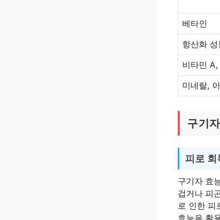
베타인
항산화 성
비타민 A,
미네랄, 
구기자
피로 회
구기자 효능
겁거나 피곤
로 인한 피
효능을 활용