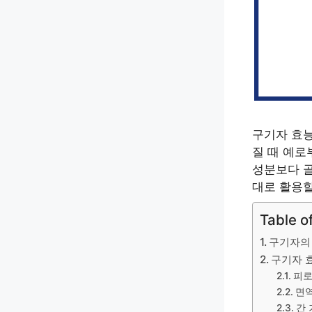
구기자 효능
질 때 예로
성분보다 골
대로 활용할
Table o
구기자의
구기자 
피로
면역
간 