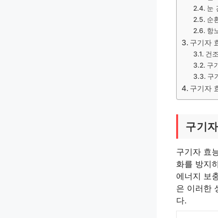
눈 
순환
항노
구기자 
건조
구
구
구기자 
구기자
구기자 효능
화를 방지하
에너지 보충
은 이러한
다.