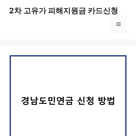
컨
2차 고유가 피해지원금 카드신청
텐
츠
메
로
건
너
뉴
뛰
기