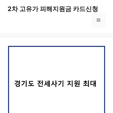
컨
2차 고유가 피해지원금 카드신청
텐
츠
메
로
건
너
뉴
뛰
기