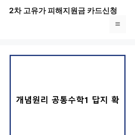
컨
2차 고유가 피해지원금 카드신청
텐
츠
메
로
건
너
뉴
뛰
기